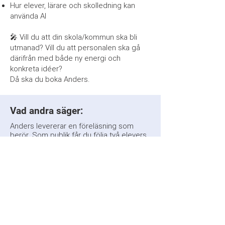
Hur elever, lärare och skolledning kan
använda AI
🎤 Vill du att din skola/kommun ska bli
utmanad? Vill du att personalen ska gå
därifrån med både ny energi och
konkreta idéer?
Då ska du boka Anders.
Vad andra säger:
Anders levererar en föreläsning som
berör. Som publik får du följa två elevers
resa genom de senare åren i
grundskolan. Två elever med olika
förutsättningar som båda får möjlighet
att lyckas genom ett aktivt pedagogiskt
ledarskap och ömsesidig respekt mellan
elev och pedagog, mellan människor.
Hela föreläsningen genomsyras av ett
brinnande pedagogiskt engagemang där
orden stöd och kreativitet både