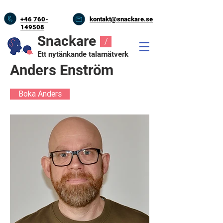
+46
760-
kontakt@snackare.se
149508
Snackare
/
Ett nytänkande talarnätverk
Anders Enström
Boka Anders