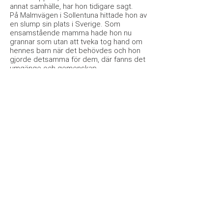
annat samhälle, har hon tidigare sagt.
På Malmvägen i Sollentuna hittade hon av
en slump sin plats i Sverige. Som
ensamstående mamma hade hon nu
grannar som utan att tveka tog hand om
hennes barn när det behövdes och hon
gjorde detsamma för dem, där fanns det
umgänge och gemenskap.
Som föreläsare berör hon ämnen från
rasism till mångfald, diskriminering och
samhällsgemenskap, integration och
utanförskap men också sådant som
religion, föräldraskap, jämställdhet och
nykterhetsfrågor - Doreen Månsson
dricker inte alkohol och pratar gärna om
det.
Frågor om Doreen? Hör av dig till
Snackare!
Om Snackare
Snackare talarnätverk erbjuder föreläsare
med känsla för det mest aktuella. Vi har