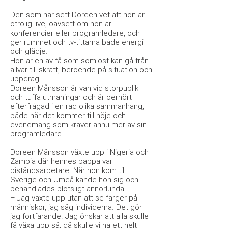
Den som har sett Doreen vet att hon är
otrolig live, oavsett om hon är
konferencier eller programledare, och
ger rummet och tv-tittarna både energi
och glädje.
Hon är en av få som sömlöst kan gå från
allvar till skratt, beroende på situation och
uppdrag.
Doreen Månsson är van vid storpublik
och tuffa utmaningar och är oerhört
efterfrågad i en rad olika sammanhang,
både när det kommer till nöje och
evenemang som kräver ännu mer av sin
programledare.
Doreen Månsson växte upp i Nigeria och
Zambia där hennes pappa var
biståndsarbetare. När hon kom till
Sverige och Umeå kände hon sig och
behandlades plötsligt annorlunda.
– Jag växte upp utan att se färger på
människor, jag såg individerna. Det gör
jag fortfarande. Jag önskar att alla skulle
få växa upp så, då skulle vi ha ett helt