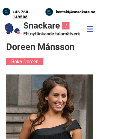
+46
760-
kontakt@snackare.se
149508
Snackare
/
Ett nytänkande talarnätverk
Doreen Månsson
Boka Doreen