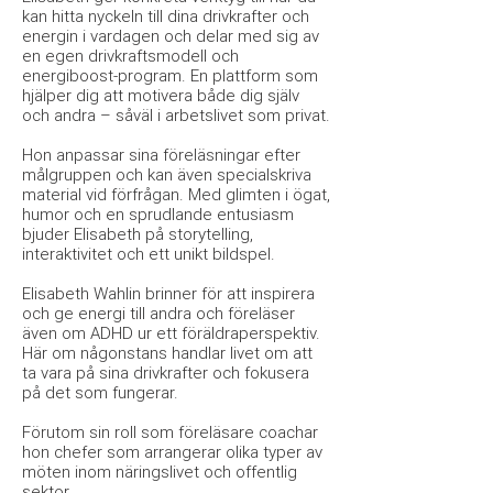
kan hitta nyckeln till dina drivkrafter och
energin i vardagen och delar med sig av
en egen drivkraftsmodell och
energiboost-program. En plattform som
hjälper dig att motivera både dig själv
och andra – såväl i arbetslivet som privat.
Hon anpassar sina föreläsningar efter
målgruppen och kan även specialskriva
material vid förfrågan. Med glimten i ögat,
humor och en sprudlande entusiasm
bjuder Elisabeth på storytelling,
interaktivitet och ett unikt bildspel.
Elisabeth Wahlin brinner för att inspirera
och ge energi till andra och föreläser
även om ADHD ur ett föräldraperspektiv.
Här om någonstans handlar livet om att
ta vara på sina drivkrafter och fokusera
på det som fungerar.
Förutom sin roll som föreläsare coachar
hon chefer som arrangerar olika typer av
möten inom näringslivet och offentlig
sektor.