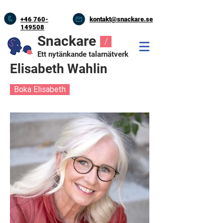
+46
760-
kontakt@snackare.se
149508
Snackare
/
Ett nytänkande talarnätverk
Elisabeth Wahlin
Boka Elisabeth