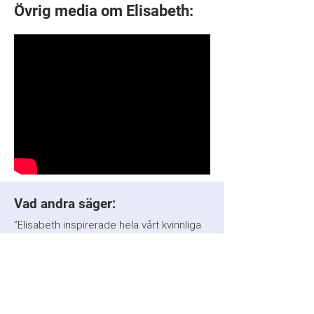
Övrig media om Elisabeth:
Vad andra säger:
”Elisabeth inspirerade hela vårt kvinnliga
nätverk med sin energi, empati och
oemotståndliga personlighet. Alla
lämnade rummet med ett leende på
läpparna.”
Sonja Johansson, Projektkoordinator -
Grant Thornton