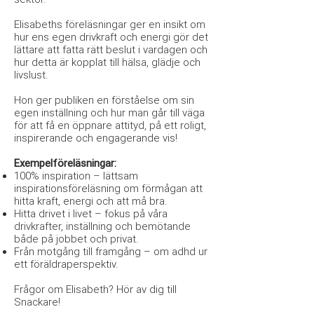
Elisabeths föreläsningar ger en insikt om
hur ens egen drivkraft och energi gör det
lättare att fatta rätt beslut i vardagen och
hur detta är kopplat till hälsa, glädje och
livslust.
Hon ger publiken en förståelse om sin
egen inställning och hur man går till väga
för att få en öppnare attityd, på ett roligt,
inspirerande och engagerande vis!
Exempelföreläsningar:
100% inspiration – lättsam
inspirationsföreläsning om förmågan att
hitta kraft, energi och att må bra.
Hitta drivet i livet – fokus på våra
drivkrafter, inställning och bemötande
både på jobbet och privat.
Från motgång till framgång – om adhd ur
ett föräldraperspektiv.
Frågor om Elisabeth? Hör av dig till
Snackare!