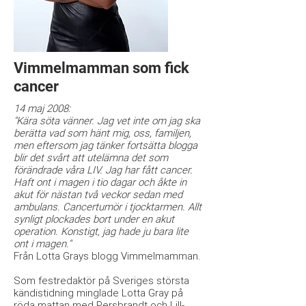
Vimmelmamman som fick
cancer
14 maj 2008:
"Kära söta vänner. Jag vet inte om jag ska
berätta vad som hänt mig, oss, familjen,
men eftersom jag tänker fortsätta blogga
blir det svårt att utelämna det som
förändrade våra LIV. Jag har fått cancer.
Haft ont i magen i tio dagar och åkte in
akut för nästan två veckor sedan med
ambulans. Cancertumör i tjocktarmen. Allt
synligt plockades bort under en akut
operation. Konstigt, jag hade ju bara lite
ont i magen."
Från Lotta Grays blogg Vimmelmamman.
Som festredaktör på Sveriges största
kändistidning minglade Lotta Gray på
röda mattan med Persbrandt och Lill-