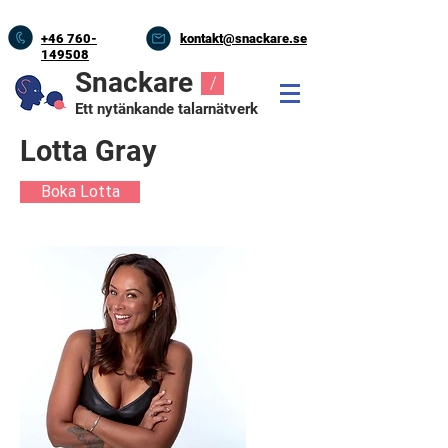
+46
760-
kontakt@snackare.se
149508
Snackare
/
Ett nytänkande talarnätverk
Lotta Gray
Boka Lotta