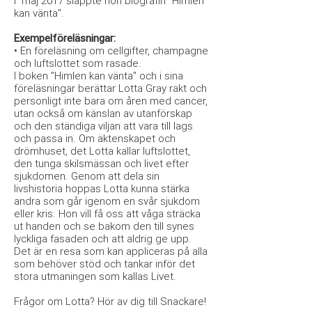
I maj 2017 släppte hon biografin "Himlen
kan vänta".
Exempelföreläsningar:
• En föreläsning om cellgifter, champagne
och luftslottet som rasade.
I boken "Himlen kan vänta" och i sina
föreläsningar berättar Lotta Gray rakt och
personligt inte bara om åren med cancer,
utan också om känslan av utanförskap
och den ständiga viljan att vara till lags
och passa in. Om äktenskapet och
drömhuset, det Lotta kallar luftslottet,
den tunga skilsmässan och livet efter
sjukdomen. Genom att dela sin
livshistoria hoppas Lotta kunna stärka
andra som går igenom en svår sjukdom
eller kris. Hon vill få oss att våga sträcka
ut handen och se bakom den till synes
lyckliga fasaden och att aldrig ge upp.
Det är en resa som kan appliceras på alla
som behöver stöd och tankar inför det
stora utmaningen som kallas Livet.
Frågor om Lotta? Hör av dig till Snackare!