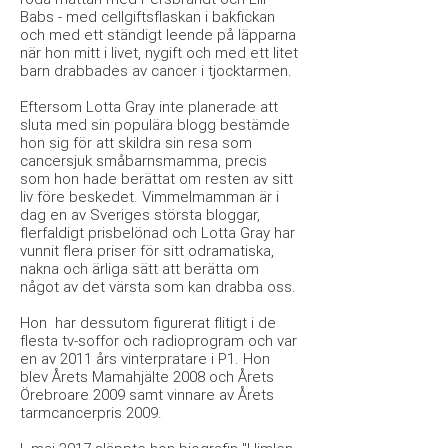
Babs - med cellgiftsflaskan i bakfickan
och med ett ständigt leende på läpparna
när hon mitt i livet, nygift och med ett litet
barn drabbades av cancer i tjocktarmen.
Eftersom Lotta Gray inte planerade att
sluta med sin populära blogg bestämde
hon sig för att skildra sin resa som
cancersjuk småbarnsmamma, precis
som hon hade berättat om resten av sitt
liv före beskedet. Vimmelmamman är i
dag en av Sveriges största bloggar,
flerfaldigt prisbelönad och Lotta Gray har
vunnit flera priser för sitt odramatiska,
nakna och ärliga sätt att berätta om
något av det värsta som kan drabba oss.
Hon har dessutom figurerat flitigt i de
flesta tv-soffor och radioprogram och var
en av 2011 års vinterpratare i P1. Hon
blev Årets Mamahjälte 2008 och Årets
Örebroare 2009 samt vinnare av Årets
tarmcancerpris 2009.