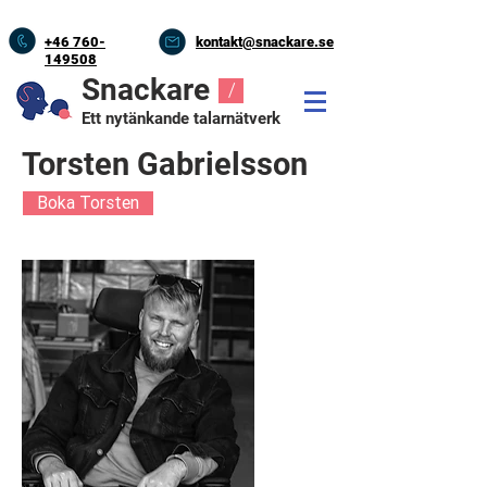
+46
760-
kontakt@snackare.se
149508
Snackare
/
Ett nytänkande talarnätverk
Torsten Gabrielsson
Boka Torsten