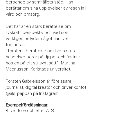
beroende av samhällets stöd. Han
berättar om sina upplevelser av resan in i
vård och omsorg.
Det här är en stark berättelse om
livskraft, perspektiv och vad som
verkligen betyder något när livet
förändras.
”Torstens berättelse om livets stora
händelser berör på djupet och fastnar
hos en på ett sällsynt sätt.” -Martina
Magnusson, Karlstads universitet.
Torsten Gabrielsson är föreläsare,
journalist, digital kreatör och driver kontot
@als_pappan på Instagram.
Exempelföreläsningar:
•Livet före och efter ALS
•Att leva med en svår sjukdom
•Att leva med ALS - min resa in i vård och
omsorg